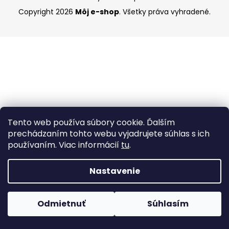
á
Copyright 2026
Môj e-shop
. Všetky práva vyhradené.
j
s
ť
?
HĽADAŤ
Tento web používa súbory cookie. Ďalším
prechádzaním tohto webu vyjadrujete súhlas s ich
používaním. Viac informácií
tu
.
O
Nastavenie
d
p
o
Odmietnuť
Súhlasím
r
ú