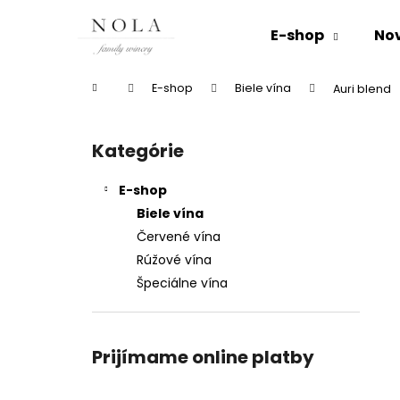
K
Prejsť
na
o
E-shop
No
obsah
Späť
Späť
š
do
do
í
Domov
E-shop
Biele vína
Auri blend
k
obchodu
obchodu
B
o
Kategórie
Preskočiť
č
kategórie
n
E-shop
ý
Biele vína
p
Červené vína
a
Rúžové vína
n
Špeciálne vína
e
l
Prijímame online platby
AURI BLEND