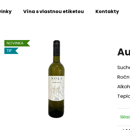
vinky
Vína s vlastnou etiketou
Kontakty
Čo potrebujete nájsť?
NOVINKA
Au
TIP
HĽADAŤ
Such
Ročn
Odporúčame
Alkoh
Teplo
Skl
PINOT BLANC- BOTRYTICKÉ
ROSÉ ANET